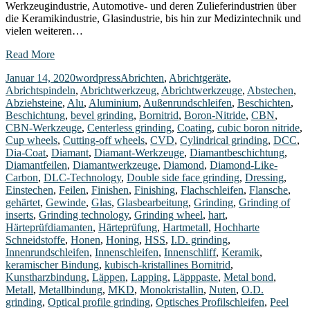
Werkzeugindustrie, Automotive- und deren Zulieferindustrien über
die Keramikindustrie, Glasindustrie, bis hin zur Medizintechnik und
vielen weiteren…
Read More
Januar 14, 2020
wordpress
Abrichten
,
Abrichtgeräte
,
Abrichtspindeln
,
Abrichtwerkzeug
,
Abrichtwerkzeuge
,
Abstechen
,
Abziehsteine
,
Alu
,
Aluminium
,
Außenrundschleifen
,
Beschichten
,
Beschichtung
,
bevel grinding
,
Bornitrid
,
Boron-Nitride
,
CBN
,
CBN-Werkzeuge
,
Centerless grinding
,
Coating
,
cubic boron nitride
,
Cup wheels
,
Cutting-off wheels
,
CVD
,
Cylindrical grinding
,
DCC
,
Dia-Coat
,
Diamant
,
Diamant-Werkzeuge
,
Diamantbeschichtung
,
Diamantfeilen
,
Diamantwerkzeuge
,
Diamond
,
Diamond-Like-
Carbon
,
DLC-Technology
,
Double side face grinding
,
Dressing
,
Einstechen
,
Feilen
,
Finishen
,
Finishing
,
Flachschleifen
,
Flansche
,
gehärtet
,
Gewinde
,
Glas
,
Glasbearbeitung
,
Grinding
,
Grinding of
inserts
,
Grinding technology
,
Grinding wheel
,
hart
,
Härteprüfdiamanten
,
Härteprüfung
,
Hartmetall
,
Hochharte
Schneidstoffe
,
Honen
,
Honing
,
HSS
,
I.D. grinding
,
Innenrundschleifen
,
Innenschleifen
,
Innenschliff
,
Keramik
,
keramischer Bindung
,
kubisch-kristallines Bornitrid
,
Kunstharzbindung
,
Läppen
,
Lapping
,
Läpppaste
,
Metal bond
,
Metall
,
Metallbindung
,
MKD
,
Monokristallin
,
Nuten
,
O.D.
grinding
,
Optical profile grinding
,
Optisches Profilschleifen
,
Peel