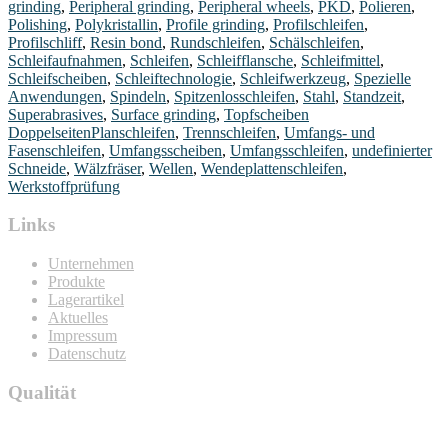
grinding
,
Peripheral grinding
,
Peripheral wheels
,
PKD
,
Polieren
,
Polishing
,
Polykristallin
,
Profile grinding
,
Profilschleifen
,
Profilschliff
,
Resin bond
,
Rundschleifen
,
Schälschleifen
,
Schleifaufnahmen
,
Schleifen
,
Schleifflansche
,
Schleifmittel
,
Schleifscheiben
,
Schleiftechnologie
,
Schleifwerkzeug
,
Spezielle
Anwendungen
,
Spindeln
,
Spitzenlosschleifen
,
Stahl
,
Standzeit
,
Superabrasives
,
Surface grinding
,
Topfscheiben
DoppelseitenPlanschleifen
,
Trennschleifen
,
Umfangs- und
Fasenschleifen
,
Umfangsscheiben
,
Umfangsschleifen
,
undefinierter
Schneide
,
Wälzfräser
,
Wellen
,
Wendeplattenschleifen
,
Werkstoffprüfung
Links
Unternehmen
Produkte
Lagerartikel
Aktuelles
Impressum
Datenschutz
Qualität