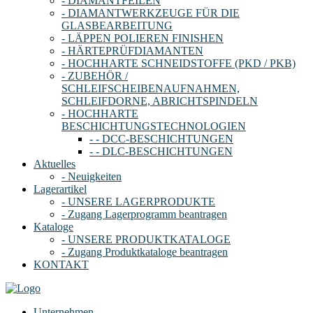
- DIAMANTFEILEN
- DIAMANTWERKZEUGE FÜR DIE
GLASBEARBEITUNG
- LÄPPEN POLIEREN FINISHEN
- HÄRTEPRÜFDIAMANTEN
- HOCHHARTE SCHNEIDSTOFFE (PKD / PKB)
- ZUBEHÖR /
SCHLEIFSCHEIBENAUFNAHMEN,
SCHLEIFDORNE, ABRICHTSPINDELN
- HOCHHARTE
BESCHICHTUNGSTECHNOLOGIEN
- - DCC-BESCHICHTUNGEN
- - DLC-BESCHICHTUNGEN
Aktuelles
- Neuigkeiten
Lagerartikel
- UNSERE LAGERPRODUKTE
- Zugang Lagerprogramm beantragen
Kataloge
- UNSERE PRODUKTKATALOGE
- Zugang Produktkataloge beantragen
KONTAKT
Unternehmen