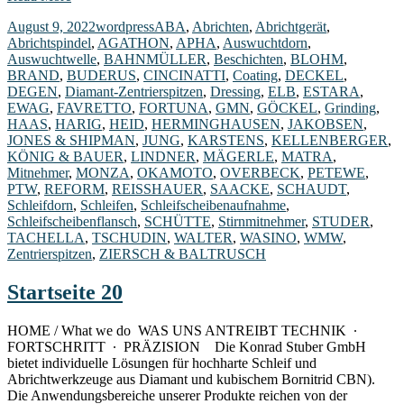
August 9, 2022
wordpress
ABA
,
Abrichten
,
Abrichtgerät
,
Abrichtspindel
,
AGATHON
,
APHA
,
Auswuchtdorn
,
Auswuchtwelle
,
BAHNMÜLLER
,
Beschichten
,
BLOHM
,
BRAND
,
BUDERUS
,
CINCINATTI
,
Coating
,
DECKEL
,
DEGEN
,
Diamant-Zentrierspitzen
,
Dressing
,
ELB
,
ESTARA
,
EWAG
,
FAVRETTO
,
FORTUNA
,
GMN
,
GÖCKEL
,
Grinding
,
HAAS
,
HARIG
,
HEID
,
HERMINGHAUSEN
,
JAKOBSEN
,
JONES & SHIPMAN
,
JUNG
,
KARSTENS
,
KELLENBERGER
,
KÖNIG & BAUER
,
LINDNER
,
MÄGERLE
,
MATRA
,
Mitnehmer
,
MONZA
,
OKAMOTO
,
OVERBECK
,
PETEWE
,
PTW
,
REFORM
,
REISSHAUER
,
SAACKE
,
SCHAUDT
,
Schleifdorn
,
Schleifen
,
Schleifscheibenaufnahme
,
Schleifscheibenflansch
,
SCHÜTTE
,
Stirnmitnehmer
,
STUDER
,
TACHELLA
,
TSCHUDIN
,
WALTER
,
WASINO
,
WMW
,
Zentrierspitzen
,
ZIERSCH & BALTRUSCH
Startseite 20
HOME / What we do WAS UNS ANTREIBT TECHNIK ∙
FORTSCHRITT ∙ PRÄZISION Die Konrad Stuber GmbH
bietet individuelle Lösungen für hochharte Schleif und
Abrichtwerkzeuge aus Diamant und kubischem Bornitrid CBN).
Die Anwendungsbereiche unserer Produkte reichen von der