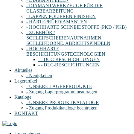
- DIAMANTFEILEN
- DIAMANTWERKZEUGE FÜR DIE
GLASBEARBEITUNG
- LÄPPEN POLIEREN FINISHEN
- HÄRTEPRÜFDIAMANTEN
- HOCHHARTE SCHNEIDSTOFFE (PKD / PKB)
- ZUBEHÖR /
SCHLEIFSCHEIBENAUFNAHMEN,
SCHLEIFDORNE, ABRICHTSPINDELN
- HOCHHARTE
BESCHICHTUNGSTECHNOLOGIEN
- - DCC-BESCHICHTUNGEN
- - DLC-BESCHICHTUNGEN
Aktuelles
- Neuigkeiten
Lagerartikel
- UNSERE LAGERPRODUKTE
- Zugang Lagerprogramm beantragen
Kataloge
- UNSERE PRODUKTKATALOGE
- Zugang Produktkataloge beantragen
KONTAKT
Unternehmen