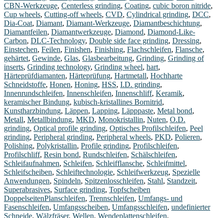
CBN-Werkzeuge
,
Centerless grinding
,
Coating
,
cubic boron nitride
,
Cup wheels
,
Cutting-off wheels
,
CVD
,
Cylindrical grinding
,
DCC
,
Dia-Coat
,
Diamant
,
Diamant-Werkzeuge
,
Diamantbeschichtung
,
Diamantfeilen
,
Diamantwerkzeuge
,
Diamond
,
Diamond-Like-
Carbon
,
DLC-Technology
,
Double side face grinding
,
Dressing
,
Einstechen
,
Feilen
,
Finishen
,
Finishing
,
Flachschleifen
,
Flansche
,
gehärtet
,
Gewinde
,
Glas
,
Glasbearbeitung
,
Grinding
,
Grinding of
inserts
,
Grinding technology
,
Grinding wheel
,
hart
,
Härteprüfdiamanten
,
Härteprüfung
,
Hartmetall
,
Hochharte
Schneidstoffe
,
Honen
,
Honing
,
HSS
,
I.D. grinding
,
Innenrundschleifen
,
Innenschleifen
,
Innenschliff
,
Keramik
,
keramischer Bindung
,
kubisch-kristallines Bornitrid
,
Kunstharzbindung
,
Läppen
,
Lapping
,
Läpppaste
,
Metal bond
,
Metall
,
Metallbindung
,
MKD
,
Monokristallin
,
Nuten
,
O.D.
grinding
,
Optical profile grinding
,
Optisches Profilschleifen
,
Peel
grinding
,
Peripheral grinding
,
Peripheral wheels
,
PKD
,
Polieren
,
Polishing
,
Polykristallin
,
Profile grinding
,
Profilschleifen
,
Profilschliff
,
Resin bond
,
Rundschleifen
,
Schälschleifen
,
Schleifaufnahmen
,
Schleifen
,
Schleifflansche
,
Schleifmittel
,
Schleifscheiben
,
Schleiftechnologie
,
Schleifwerkzeug
,
Spezielle
Anwendungen
,
Spindeln
,
Spitzenlosschleifen
,
Stahl
,
Standzeit
,
Superabrasives
,
Surface grinding
,
Topfscheiben
DoppelseitenPlanschleifen
,
Trennschleifen
,
Umfangs- und
Fasenschleifen
,
Umfangsscheiben
,
Umfangsschleifen
,
undefinierter
Schneide
,
Wälzfräser
,
Wellen
,
Wendeplattenschleifen
,