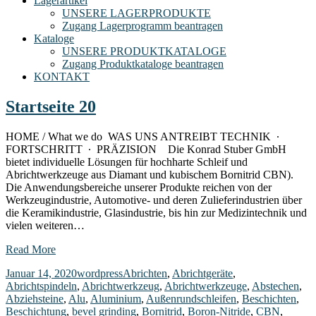
Lagerartikel
UNSERE LAGERPRODUKTE
Zugang Lagerprogramm beantragen
Kataloge
UNSERE PRODUKTKATALOGE
Zugang Produktkataloge beantragen
KONTAKT
Startseite 20
HOME / What we do WAS UNS ANTREIBT TECHNIK ∙
FORTSCHRITT ∙ PRÄZISION Die Konrad Stuber GmbH
bietet individuelle Lösungen für hochharte Schleif und
Abrichtwerkzeuge aus Diamant und kubischem Bornitrid CBN).
Die Anwendungsbereiche unserer Produkte reichen von der
Werkzeugindustrie, Automotive- und deren Zulieferindustrien über
die Keramikindustrie, Glasindustrie, bis hin zur Medizintechnik und
vielen weiteren…
Read More
Januar 14, 2020
wordpress
Abrichten
,
Abrichtgeräte
,
Abrichtspindeln
,
Abrichtwerkzeug
,
Abrichtwerkzeuge
,
Abstechen
,
Abziehsteine
,
Alu
,
Aluminium
,
Außenrundschleifen
,
Beschichten
,
Beschichtung
,
bevel grinding
,
Bornitrid
,
Boron-Nitride
,
CBN
,