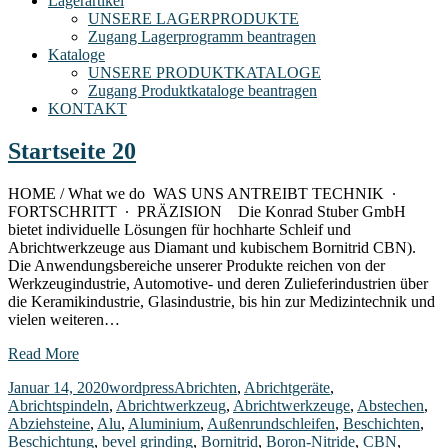
Lagerartikel
UNSERE LAGERPRODUKTE
Zugang Lagerprogramm beantragen
Kataloge
UNSERE PRODUKTKATALOGE
Zugang Produktkataloge beantragen
KONTAKT
Startseite 20
HOME / What we do WAS UNS ANTREIBT TECHNIK ∙
FORTSCHRITT ∙ PRÄZISION Die Konrad Stuber GmbH
bietet individuelle Lösungen für hochharte Schleif und
Abrichtwerkzeuge aus Diamant und kubischem Bornitrid CBN).
Die Anwendungsbereiche unserer Produkte reichen von der
Werkzeugindustrie, Automotive- und deren Zulieferindustrien über
die Keramikindustrie, Glasindustrie, bis hin zur Medizintechnik und
vielen weiteren…
Read More
Januar 14, 2020
wordpress
Abrichten
,
Abrichtgeräte
,
Abrichtspindeln
,
Abrichtwerkzeug
,
Abrichtwerkzeuge
,
Abstechen
,
Abziehsteine
,
Alu
,
Aluminium
,
Außenrundschleifen
,
Beschichten
,
Beschichtung
,
bevel grinding
,
Bornitrid
,
Boron-Nitride
,
CBN
,