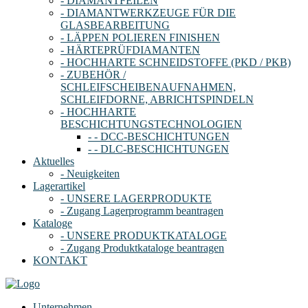
- DIAMANTFEILEN
- DIAMANTWERKZEUGE FÜR DIE
GLASBEARBEITUNG
- LÄPPEN POLIEREN FINISHEN
- HÄRTEPRÜFDIAMANTEN
- HOCHHARTE SCHNEIDSTOFFE (PKD / PKB)
- ZUBEHÖR /
SCHLEIFSCHEIBENAUFNAHMEN,
SCHLEIFDORNE, ABRICHTSPINDELN
- HOCHHARTE
BESCHICHTUNGSTECHNOLOGIEN
- - DCC-BESCHICHTUNGEN
- - DLC-BESCHICHTUNGEN
Aktuelles
- Neuigkeiten
Lagerartikel
- UNSERE LAGERPRODUKTE
- Zugang Lagerprogramm beantragen
Kataloge
- UNSERE PRODUKTKATALOGE
- Zugang Produktkataloge beantragen
KONTAKT
Unternehmen