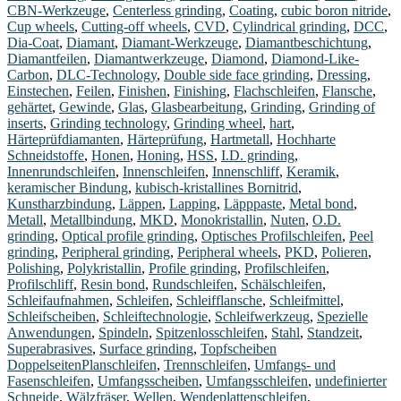
CBN-Werkzeuge
,
Centerless grinding
,
Coating
,
cubic boron nitride
,
Cup wheels
,
Cutting-off wheels
,
CVD
,
Cylindrical grinding
,
DCC
,
Dia-Coat
,
Diamant
,
Diamant-Werkzeuge
,
Diamantbeschichtung
,
Diamantfeilen
,
Diamantwerkzeuge
,
Diamond
,
Diamond-Like-
Carbon
,
DLC-Technology
,
Double side face grinding
,
Dressing
,
Einstechen
,
Feilen
,
Finishen
,
Finishing
,
Flachschleifen
,
Flansche
,
gehärtet
,
Gewinde
,
Glas
,
Glasbearbeitung
,
Grinding
,
Grinding of
inserts
,
Grinding technology
,
Grinding wheel
,
hart
,
Härteprüfdiamanten
,
Härteprüfung
,
Hartmetall
,
Hochharte
Schneidstoffe
,
Honen
,
Honing
,
HSS
,
I.D. grinding
,
Innenrundschleifen
,
Innenschleifen
,
Innenschliff
,
Keramik
,
keramischer Bindung
,
kubisch-kristallines Bornitrid
,
Kunstharzbindung
,
Läppen
,
Lapping
,
Läpppaste
,
Metal bond
,
Metall
,
Metallbindung
,
MKD
,
Monokristallin
,
Nuten
,
O.D.
grinding
,
Optical profile grinding
,
Optisches Profilschleifen
,
Peel
grinding
,
Peripheral grinding
,
Peripheral wheels
,
PKD
,
Polieren
,
Polishing
,
Polykristallin
,
Profile grinding
,
Profilschleifen
,
Profilschliff
,
Resin bond
,
Rundschleifen
,
Schälschleifen
,
Schleifaufnahmen
,
Schleifen
,
Schleifflansche
,
Schleifmittel
,
Schleifscheiben
,
Schleiftechnologie
,
Schleifwerkzeug
,
Spezielle
Anwendungen
,
Spindeln
,
Spitzenlosschleifen
,
Stahl
,
Standzeit
,
Superabrasives
,
Surface grinding
,
Topfscheiben
DoppelseitenPlanschleifen
,
Trennschleifen
,
Umfangs- und
Fasenschleifen
,
Umfangsscheiben
,
Umfangsschleifen
,
undefinierter
Schneide
,
Wälzfräser
,
Wellen
,
Wendeplattenschleifen
,