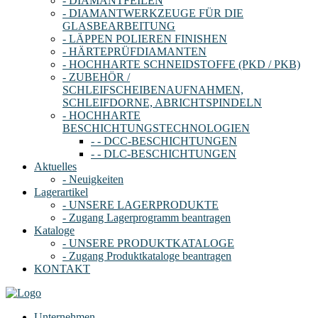
- DIAMANTFEILEN
- DIAMANTWERKZEUGE FÜR DIE
GLASBEARBEITUNG
- LÄPPEN POLIEREN FINISHEN
- HÄRTEPRÜFDIAMANTEN
- HOCHHARTE SCHNEIDSTOFFE (PKD / PKB)
- ZUBEHÖR /
SCHLEIFSCHEIBENAUFNAHMEN,
SCHLEIFDORNE, ABRICHTSPINDELN
- HOCHHARTE
BESCHICHTUNGSTECHNOLOGIEN
- - DCC-BESCHICHTUNGEN
- - DLC-BESCHICHTUNGEN
Aktuelles
- Neuigkeiten
Lagerartikel
- UNSERE LAGERPRODUKTE
- Zugang Lagerprogramm beantragen
Kataloge
- UNSERE PRODUKTKATALOGE
- Zugang Produktkataloge beantragen
KONTAKT
Unternehmen