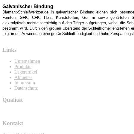
Galvanischer Bindung
Diamant-Schleifwerkzeuge in galvanischer Bindung eignen sich besonde
Ferriten, GFK, CFK, Holz, Kunststoffen, Gummi sowie gehärteten St
elektrolytisch meisteinschichtig auf den Träger aufgetragen, wobei die Sch
bestimmt wird. Durch den großen Überstand der Schleifkörner entstehen
folgt in der Anwendung eine große Schleiffreudigkeit und hohe Zerspanungsl
Links
Unternehmen
Produkte
Lagerartikel
Aktuelles
Impressum
Datenschutz
Qualität
Kontakt