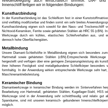
Wiederbelegung auch wirtschaftlich sinnvoll. DIA- und
Innenschliff fertigen wir in folgenden Bindungen:
Kunstharzbindung
In der Kunstharzbindung ist das Schleifkorn fest in einer Kunststoffmatr
sind vielfältig modifizierbar und finden somit ein sehr breites Anwendungss
Kunstharzbindung eignen sich sowohl für den Nass- und Trockenschliff v
Nichtoxid-Keramiken, Ferrite sowie gehärteten Stählen ab HRC 55 (cBN). In
Werkzeuge durch ein kühles, elastisches Schleifverhalten aus, und er
.
dennoch hohe Oberflächengüten
Metallbindung
Unsere Diamant-Schleifstifte in Metallbindung eignen sich besonders zum 
Hartmetall sowie gehärteten Stählen (cBN).Entsprechende Werkzeuge 
hergestellt und verfügen über eine geringere Zerspanungsleistung als ku
ihrer höheren Festigkeit sind metallgebundene Schleifkörper besonders 
formhaltig. In der Anwendung wirken entsprechende Werkzeuge sehr hart, 
Maschinenantriebsleistung.
Keramischer Bindung
Diamantwerkzeuge in keramischer Bindung werden im Sinterverfahren herge
Bearbeitung von Hartmetall, gehärteten Stählen, Kugellager-Stahl, HSS
Werkzeuge sind in der Anwendung sehr schnittfreudig und relativ gut abz
Spanräume, sind mit unseren keramisch- gebundenen Innenschleifkörpern
möglich.