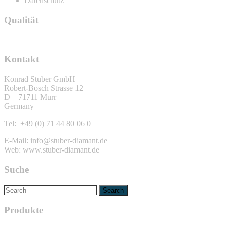
Datenschutz
Qualität
Kontakt
Konrad Stuber GmbH
Robert-Bosch Strasse 12
D – 71711 Murr
Germany
Tel: +49 (0) 71 44 80 06 0
E-Mail: info@stuber-diamant.de
Web: www.stuber-diamant.de
Suche
Produkte