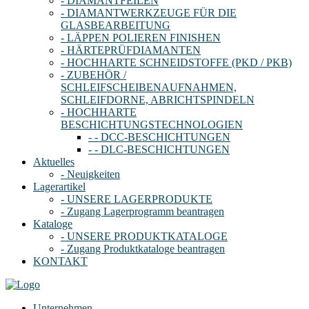
- DIAMANTFEILEN
- DIAMANTWERKZEUGE FÜR DIE
GLASBEARBEITUNG
- LÄPPEN POLIEREN FINISHEN
- HÄRTEPRÜFDIAMANTEN
- HOCHHARTE SCHNEIDSTOFFE (PKD / PKB)
- ZUBEHÖR /
SCHLEIFSCHEIBENAUFNAHMEN,
SCHLEIFDORNE, ABRICHTSPINDELN
- HOCHHARTE
BESCHICHTUNGSTECHNOLOGIEN
- - DCC-BESCHICHTUNGEN
- - DLC-BESCHICHTUNGEN
Aktuelles
- Neuigkeiten
Lagerartikel
- UNSERE LAGERPRODUKTE
- Zugang Lagerprogramm beantragen
Kataloge
- UNSERE PRODUKTKATALOGE
- Zugang Produktkataloge beantragen
KONTAKT
Unternehmen