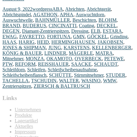
August 9, 2022
wordpress
ABA
,
Abrichten
,
Abrichtgerät
,
Abrichtspindel
,
AGATHON
,
APHA
,
Auswuchtdorn
,
Auswuchtwelle
,
BAHNMÜLLER
,
Beschichten
,
BLOHM
,
BRAND
,
BUDERUS
,
CINCINATTI
,
Coating
,
DECKEL
,
DEGEN
,
Diamant-Zentrierspitzen
,
Dressing
,
ELB
,
ESTARA
,
EWAG
,
FAVRETTO
,
FORTUNA
,
GMN
,
GÖCKEL
,
Grinding
,
HAAS
,
HARIG
,
HEID
,
HERMINGHAUSEN
,
JAKOBSEN
,
JONES & SHIPMAN
,
JUNG
,
KARSTENS
,
KELLENBERGER
,
KÖNIG & BAUER
,
LINDNER
,
MÄGERLE
,
MATRA
,
Mitnehmer
,
MONZA
,
OKAMOTO
,
OVERBECK
,
PETEWE
,
PTW
,
REFORM
,
REISSHAUER
,
SAACKE
,
SCHAUDT
,
Schleifdorn
,
Schleifen
,
Schleifscheibenaufnahme
,
Schleifscheibenflansch
,
SCHÜTTE
,
Stirnmitnehmer
,
STUDER
,
TACHELLA
,
TSCHUDIN
,
WALTER
,
WASINO
,
WMW
,
Zentrierspitzen
,
ZIERSCH & BALTRUSCH
Links
Unternehmen
Produkte
Lagerartikel
Aktuelles
Impressum