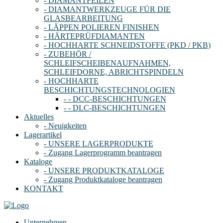
- DIAMANTFEILEN
- DIAMANTWERKZEUGE FÜR DIE
GLASBEARBEITUNG
- LÄPPEN POLIEREN FINISHEN
- HÄRTEPRÜFDIAMANTEN
- HOCHHARTE SCHNEIDSTOFFE (PKD / PKB)
- ZUBEHÖR /
SCHLEIFSCHEIBENAUFNAHMEN,
SCHLEIFDORNE, ABRICHTSPINDELN
- HOCHHARTE
BESCHICHTUNGSTECHNOLOGIEN
- - DCC-BESCHICHTUNGEN
- - DLC-BESCHICHTUNGEN
Aktuelles
- Neuigkeiten
Lagerartikel
- UNSERE LAGERPRODUKTE
- Zugang Lagerprogramm beantragen
Kataloge
- UNSERE PRODUKTKATALOGE
- Zugang Produktkataloge beantragen
KONTAKT
Unternehmen