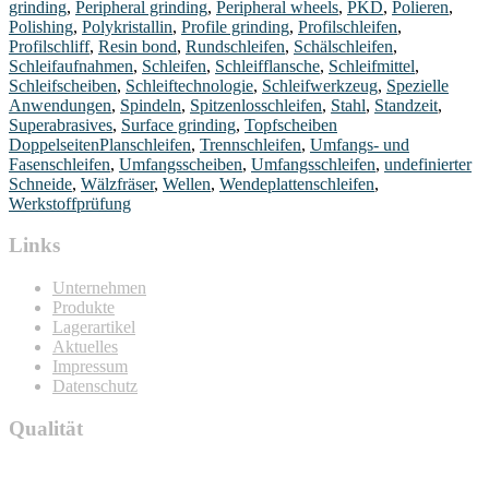
grinding
,
Peripheral grinding
,
Peripheral wheels
,
PKD
,
Polieren
,
Polishing
,
Polykristallin
,
Profile grinding
,
Profilschleifen
,
Profilschliff
,
Resin bond
,
Rundschleifen
,
Schälschleifen
,
Schleifaufnahmen
,
Schleifen
,
Schleifflansche
,
Schleifmittel
,
Schleifscheiben
,
Schleiftechnologie
,
Schleifwerkzeug
,
Spezielle
Anwendungen
,
Spindeln
,
Spitzenlosschleifen
,
Stahl
,
Standzeit
,
Superabrasives
,
Surface grinding
,
Topfscheiben
DoppelseitenPlanschleifen
,
Trennschleifen
,
Umfangs- und
Fasenschleifen
,
Umfangsscheiben
,
Umfangsschleifen
,
undefinierter
Schneide
,
Wälzfräser
,
Wellen
,
Wendeplattenschleifen
,
Werkstoffprüfung
Links
Unternehmen
Produkte
Lagerartikel
Aktuelles
Impressum
Datenschutz
Qualität