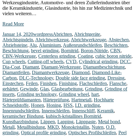
Werkzeugindustrie, Automotive- und deren Zulieferindustrien über
die Keramikindustrie, Glasindustrie, bis hin zur Medizintechnik und
vielen weiteren…
Read More
Januar 14, 2020
wordpress
Abrichten
,
Abrichtgeräte
,
Abrichtspindeln
,
Abrichtwerkzeug
,
Abrichtwerkzeuge
,
Abstechen
,
Abziehsteine
,
Alu
,
Aluminium
,
Außenrundschleifen
,
Beschichten
,
Beschichtung
,
bevel grinding
,
Bornitrid
,
Boron-Nitride
,
CBN
,
CBN-Werkzeuge
,
Centerless grinding
,
Coating
,
cubic boron nitride
,
Cup wheels
,
Cutting-off wheels
,
CVD
,
Cylindrical grinding
,
DCC
,
Dia-Coat
,
Diamant
,
Diamant-Werkzeuge
,
Diamantbeschichtung
,
Diamantfeilen
,
Diamantwerkzeuge
,
Diamond
,
Diamond-Like-
Carbon
,
DLC-Technology
,
Double side face grinding
,
Dressing
,
Einstechen
,
Feilen
,
Finishen
,
Finishing
,
Flachschleifen
,
Flansche
,
gehärtet
,
Gewinde
,
Glas
,
Glasbearbeitung
,
Grinding
,
Grinding of
inserts
,
Grinding technology
,
Grinding wheel
,
hart
,
Härteprüfdiamanten
,
Härteprüfung
,
Hartmetall
,
Hochharte
Schneidstoffe
,
Honen
,
Honing
,
HSS
,
I.D. grinding
,
Innenrundschleifen
,
Innenschleifen
,
Innenschliff
,
Keramik
,
keramischer Bindung
,
kubisch-kristallines Bornitrid
,
Kunstharzbindung
,
Läppen
,
Lapping
,
Läpppaste
,
Metal bond
,
Metall
,
Metallbindung
,
MKD
,
Monokristallin
,
Nuten
,
O.D.
grinding
,
Optical profile grinding
,
Optisches Profilschleifen
,
Peel