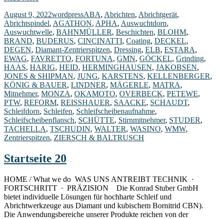
August 9, 2022
wordpress
ABA
,
Abrichten
,
Abrichtgerät
,
Abrichtspindel
,
AGATHON
,
APHA
,
Auswuchtdorn
,
Auswuchtwelle
,
BAHNMÜLLER
,
Beschichten
,
BLOHM
,
BRAND
,
BUDERUS
,
CINCINATTI
,
Coating
,
DECKEL
,
DEGEN
,
Diamant-Zentrierspitzen
,
Dressing
,
ELB
,
ESTARA
,
EWAG
,
FAVRETTO
,
FORTUNA
,
GMN
,
GÖCKEL
,
Grinding
,
HAAS
,
HARIG
,
HEID
,
HERMINGHAUSEN
,
JAKOBSEN
,
JONES & SHIPMAN
,
JUNG
,
KARSTENS
,
KELLENBERGER
,
KÖNIG & BAUER
,
LINDNER
,
MÄGERLE
,
MATRA
,
Mitnehmer
,
MONZA
,
OKAMOTO
,
OVERBECK
,
PETEWE
,
PTW
,
REFORM
,
REISSHAUER
,
SAACKE
,
SCHAUDT
,
Schleifdorn
,
Schleifen
,
Schleifscheibenaufnahme
,
Schleifscheibenflansch
,
SCHÜTTE
,
Stirnmitnehmer
,
STUDER
,
TACHELLA
,
TSCHUDIN
,
WALTER
,
WASINO
,
WMW
,
Zentrierspitzen
,
ZIERSCH & BALTRUSCH
Startseite 20
HOME / What we do WAS UNS ANTREIBT TECHNIK ∙
FORTSCHRITT ∙ PRÄZISION Die Konrad Stuber GmbH
bietet individuelle Lösungen für hochharte Schleif und
Abrichtwerkzeuge aus Diamant und kubischem Bornitrid CBN).
Die Anwendungsbereiche unserer Produkte reichen von der