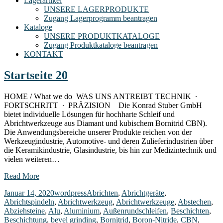
Lagerartikel
UNSERE LAGERPRODUKTE
Zugang Lagerprogramm beantragen
Kataloge
UNSERE PRODUKTKATALOGE
Zugang Produktkataloge beantragen
KONTAKT
Startseite 20
HOME / What we do WAS UNS ANTREIBT TECHNIK ∙
FORTSCHRITT ∙ PRÄZISION Die Konrad Stuber GmbH
bietet individuelle Lösungen für hochharte Schleif und
Abrichtwerkzeuge aus Diamant und kubischem Bornitrid CBN).
Die Anwendungsbereiche unserer Produkte reichen von der
Werkzeugindustrie, Automotive- und deren Zulieferindustrien über
die Keramikindustrie, Glasindustrie, bis hin zur Medizintechnik und
vielen weiteren…
Read More
Januar 14, 2020
wordpress
Abrichten
,
Abrichtgeräte
,
Abrichtspindeln
,
Abrichtwerkzeug
,
Abrichtwerkzeuge
,
Abstechen
,
Abziehsteine
,
Alu
,
Aluminium
,
Außenrundschleifen
,
Beschichten
,
Beschichtung
,
bevel grinding
,
Bornitrid
,
Boron-Nitride
,
CBN
,