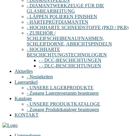
- DIAMANTFEILEN
- DIAMANTWERKZEUGE FÜR DIE
GLASBEARBEITUNG
- LÄPPEN POLIEREN FINISHEN
- HÄRTEPRÜFDIAMANTEN
- HOCHHARTE SCHNEIDSTOFFE (PKD / PKB)
- ZUBEHÖR /
SCHLEIFSCHEIBENAUFNAHMEN,
SCHLEIFDORNE, ABRICHTSPINDELN
- HOCHHARTE
BESCHICHTUNGSTECHNOLOGIEN
- - DCC-BESCHICHTUNGEN
- - DLC-BESCHICHTUNGEN
Aktuelles
- Neuigkeiten
Lagerartikel
- UNSERE LAGERPRODUKTE
- Zugang Lagerprogramm beantragen
Kataloge
- UNSERE PRODUKTKATALOGE
- Zugang Produktkataloge beantragen
KONTAKT
Unternehmen