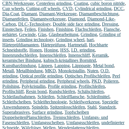
CBN-Werkzeuge
,
Centerless grinding
,
Coating
,
cubic boron nitride
,
Cup wheels
,
Cutting-off wheels
,
CVD
,
Cylindrical grinding
,
DCC
,
Dia-Coat
,
Diamant
,
Diamant-Werkzeuge
,
Diamantbeschichtung
,
Diamantfeilen
,
Diamantwerkzeuge
,
Diamond
,
Diamond-Like-
Carbon
,
DLC-Technology
,
Double side face grinding
,
Dressing
,
Einstechen
,
Feilen
,
Finishen
,
Finishing
,
Flachschleifen
,
Flansche
,
gehärtet
,
Gewinde
,
Glas
,
Glasbearbeitung
,
Grinding
,
Grinding of
inserts
,
Grinding technology
,
Grinding wheel
,
hart
,
Härteprüfdiamanten
,
Härteprüfung
,
Hartmetall
,
Hochharte
Schneidstoffe
,
Honen
,
Honing
,
HSS
,
I.D. grinding
,
Innenrundschleifen
,
Innenschleifen
,
Innenschliff
,
Keramik
,
keramischer Bindung
,
kubisch-kristallines Bornitrid
,
Kunstharzbindung
,
Läppen
,
Lapping
,
Läpppaste
,
Metal bond
,
Metall
,
Metallbindung
,
MKD
,
Monokristallin
,
Nuten
,
O.D.
grinding
,
Optical profile grinding
,
Optisches Profilschleifen
,
Peel
grinding
,
Peripheral grinding
,
Peripheral wheels
,
PKD
,
Polieren
,
Polishing
,
Polykristallin
,
Profile grinding
,
Profilschleifen
,
Profilschliff
,
Resin bond
,
Rundschleifen
,
Schälschleifen
,
Schleifaufnahmen
,
Schleifen
,
Schleifflansche
,
Schleifmittel
,
Schleifscheiben
,
Schleiftechnologie
,
Schleifwerkzeug
,
Spezielle
Anwendungen
,
Spindeln
,
Spitzenlosschleifen
,
Stahl
,
Standzeit
,
Superabrasives
,
Surface grinding
,
Topfscheiben
DoppelseitenPlanschleifen
,
Trennschleifen
,
Umfangs- und
Fasenschleifen
,
Umfangsscheiben
,
Umfangsschleifen
,
undefinierter
Schneide
,
Wälzfräser
,
Wellen
,
Wendeplattenschleifen
,