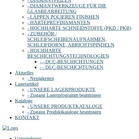
- DIAMANTFEILEN
- DIAMANTWERKZEUGE FÜR DIE
GLASBEARBEITUNG
- LÄPPEN POLIEREN FINISHEN
- HÄRTEPRÜFDIAMANTEN
- HOCHHARTE SCHNEIDSTOFFE (PKD / PKB)
- ZUBEHÖR /
SCHLEIFSCHEIBENAUFNAHMEN,
SCHLEIFDORNE, ABRICHTSPINDELN
- HOCHHARTE
BESCHICHTUNGSTECHNOLOGIEN
- - DCC-BESCHICHTUNGEN
- - DLC-BESCHICHTUNGEN
Aktuelles
- Neuigkeiten
Lagerartikel
- UNSERE LAGERPRODUKTE
- Zugang Lagerprogramm beantragen
Kataloge
- UNSERE PRODUKTKATALOGE
- Zugang Produktkataloge beantragen
KONTAKT
Unternehmen