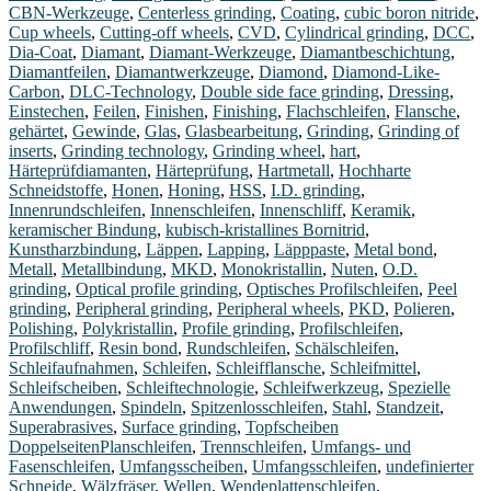
CBN-Werkzeuge
,
Centerless grinding
,
Coating
,
cubic boron nitride
,
Cup wheels
,
Cutting-off wheels
,
CVD
,
Cylindrical grinding
,
DCC
,
Dia-Coat
,
Diamant
,
Diamant-Werkzeuge
,
Diamantbeschichtung
,
Diamantfeilen
,
Diamantwerkzeuge
,
Diamond
,
Diamond-Like-
Carbon
,
DLC-Technology
,
Double side face grinding
,
Dressing
,
Einstechen
,
Feilen
,
Finishen
,
Finishing
,
Flachschleifen
,
Flansche
,
gehärtet
,
Gewinde
,
Glas
,
Glasbearbeitung
,
Grinding
,
Grinding of
inserts
,
Grinding technology
,
Grinding wheel
,
hart
,
Härteprüfdiamanten
,
Härteprüfung
,
Hartmetall
,
Hochharte
Schneidstoffe
,
Honen
,
Honing
,
HSS
,
I.D. grinding
,
Innenrundschleifen
,
Innenschleifen
,
Innenschliff
,
Keramik
,
keramischer Bindung
,
kubisch-kristallines Bornitrid
,
Kunstharzbindung
,
Läppen
,
Lapping
,
Läpppaste
,
Metal bond
,
Metall
,
Metallbindung
,
MKD
,
Monokristallin
,
Nuten
,
O.D.
grinding
,
Optical profile grinding
,
Optisches Profilschleifen
,
Peel
grinding
,
Peripheral grinding
,
Peripheral wheels
,
PKD
,
Polieren
,
Polishing
,
Polykristallin
,
Profile grinding
,
Profilschleifen
,
Profilschliff
,
Resin bond
,
Rundschleifen
,
Schälschleifen
,
Schleifaufnahmen
,
Schleifen
,
Schleifflansche
,
Schleifmittel
,
Schleifscheiben
,
Schleiftechnologie
,
Schleifwerkzeug
,
Spezielle
Anwendungen
,
Spindeln
,
Spitzenlosschleifen
,
Stahl
,
Standzeit
,
Superabrasives
,
Surface grinding
,
Topfscheiben
DoppelseitenPlanschleifen
,
Trennschleifen
,
Umfangs- und
Fasenschleifen
,
Umfangsscheiben
,
Umfangsschleifen
,
undefinierter
Schneide
,
Wälzfräser
,
Wellen
,
Wendeplattenschleifen
,