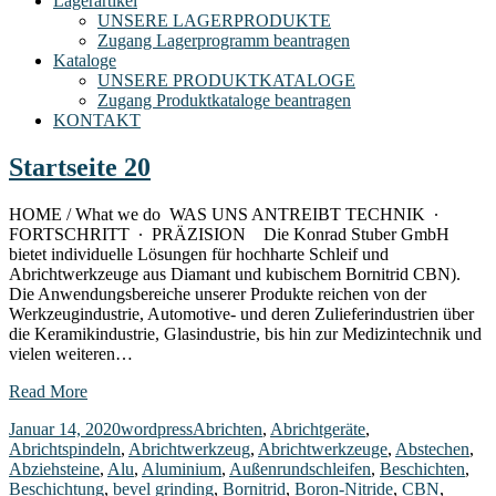
Lagerartikel
UNSERE LAGERPRODUKTE
Zugang Lagerprogramm beantragen
Kataloge
UNSERE PRODUKTKATALOGE
Zugang Produktkataloge beantragen
KONTAKT
Startseite 20
HOME / What we do WAS UNS ANTREIBT TECHNIK ∙
FORTSCHRITT ∙ PRÄZISION Die Konrad Stuber GmbH
bietet individuelle Lösungen für hochharte Schleif und
Abrichtwerkzeuge aus Diamant und kubischem Bornitrid CBN).
Die Anwendungsbereiche unserer Produkte reichen von der
Werkzeugindustrie, Automotive- und deren Zulieferindustrien über
die Keramikindustrie, Glasindustrie, bis hin zur Medizintechnik und
vielen weiteren…
Read More
Januar 14, 2020
wordpress
Abrichten
,
Abrichtgeräte
,
Abrichtspindeln
,
Abrichtwerkzeug
,
Abrichtwerkzeuge
,
Abstechen
,
Abziehsteine
,
Alu
,
Aluminium
,
Außenrundschleifen
,
Beschichten
,
Beschichtung
,
bevel grinding
,
Bornitrid
,
Boron-Nitride
,
CBN
,