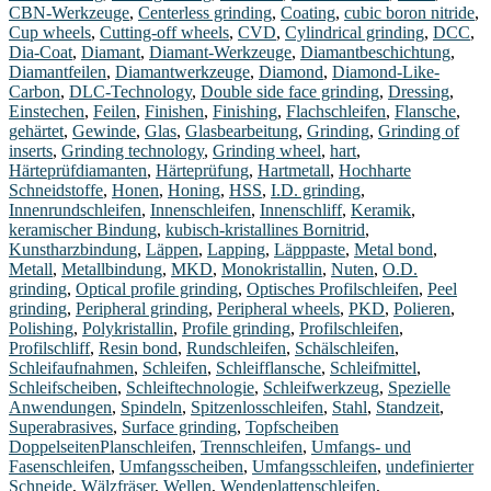
CBN-Werkzeuge
,
Centerless grinding
,
Coating
,
cubic boron nitride
,
Cup wheels
,
Cutting-off wheels
,
CVD
,
Cylindrical grinding
,
DCC
,
Dia-Coat
,
Diamant
,
Diamant-Werkzeuge
,
Diamantbeschichtung
,
Diamantfeilen
,
Diamantwerkzeuge
,
Diamond
,
Diamond-Like-
Carbon
,
DLC-Technology
,
Double side face grinding
,
Dressing
,
Einstechen
,
Feilen
,
Finishen
,
Finishing
,
Flachschleifen
,
Flansche
,
gehärtet
,
Gewinde
,
Glas
,
Glasbearbeitung
,
Grinding
,
Grinding of
inserts
,
Grinding technology
,
Grinding wheel
,
hart
,
Härteprüfdiamanten
,
Härteprüfung
,
Hartmetall
,
Hochharte
Schneidstoffe
,
Honen
,
Honing
,
HSS
,
I.D. grinding
,
Innenrundschleifen
,
Innenschleifen
,
Innenschliff
,
Keramik
,
keramischer Bindung
,
kubisch-kristallines Bornitrid
,
Kunstharzbindung
,
Läppen
,
Lapping
,
Läpppaste
,
Metal bond
,
Metall
,
Metallbindung
,
MKD
,
Monokristallin
,
Nuten
,
O.D.
grinding
,
Optical profile grinding
,
Optisches Profilschleifen
,
Peel
grinding
,
Peripheral grinding
,
Peripheral wheels
,
PKD
,
Polieren
,
Polishing
,
Polykristallin
,
Profile grinding
,
Profilschleifen
,
Profilschliff
,
Resin bond
,
Rundschleifen
,
Schälschleifen
,
Schleifaufnahmen
,
Schleifen
,
Schleifflansche
,
Schleifmittel
,
Schleifscheiben
,
Schleiftechnologie
,
Schleifwerkzeug
,
Spezielle
Anwendungen
,
Spindeln
,
Spitzenlosschleifen
,
Stahl
,
Standzeit
,
Superabrasives
,
Surface grinding
,
Topfscheiben
DoppelseitenPlanschleifen
,
Trennschleifen
,
Umfangs- und
Fasenschleifen
,
Umfangsscheiben
,
Umfangsschleifen
,
undefinierter
Schneide
,
Wälzfräser
,
Wellen
,
Wendeplattenschleifen
,