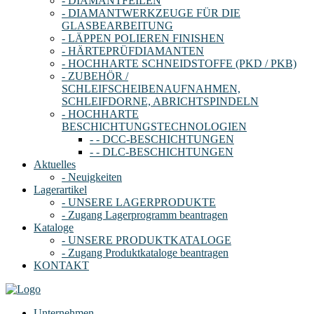
- DIAMANTFEILEN
- DIAMANTWERKZEUGE FÜR DIE
GLASBEARBEITUNG
- LÄPPEN POLIEREN FINISHEN
- HÄRTEPRÜFDIAMANTEN
- HOCHHARTE SCHNEIDSTOFFE (PKD / PKB)
- ZUBEHÖR /
SCHLEIFSCHEIBENAUFNAHMEN,
SCHLEIFDORNE, ABRICHTSPINDELN
- HOCHHARTE
BESCHICHTUNGSTECHNOLOGIEN
- - DCC-BESCHICHTUNGEN
- - DLC-BESCHICHTUNGEN
Aktuelles
- Neuigkeiten
Lagerartikel
- UNSERE LAGERPRODUKTE
- Zugang Lagerprogramm beantragen
Kataloge
- UNSERE PRODUKTKATALOGE
- Zugang Produktkataloge beantragen
KONTAKT
Unternehmen