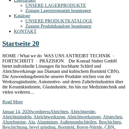
Lagerartikel
UNSERE LAGERPRODUKTE
Zugang Lagerprogramm beantragen
Kataloge
UNSERE PRODUKTKATALOGE
Zugang Produktkataloge beantragen
KONTAKT
Startseite 20
HOME / What we do WAS UNS ANTREIBT TECHNIK ∙
FORTSCHRITT ∙ PRÄZISION Die Konrad Stuber GmbH
bietet individuelle Lösungen für hochharte Schleif und
Abrichtwerkzeuge aus Diamant und kubischem Bornitrid CBN).
Die Anwendungsbereiche unserer Produkte reichen von der
Werkzeugindustrie, Automotive- und deren Zulieferindustrien über
die Keramikindustrie, Glasindustrie, bis hin zur Medizintechnik und
vielen weiteren…
Read More
Januar 14, 2020
wordpress
Abrichten
,
Abrichtgeräte
,
Abrichtspindeln
,
Abrichtwerkzeug
,
Abrichtwerkzeuge
,
Abstechen
,
Abziehsteine
,
Alu
,
Aluminium
,
Außenrundschleifen
,
Beschichten
,
Beschichtung
,
bevel grinding
,
Bornitrid
,
Boron-Nitride
,
CBN
,