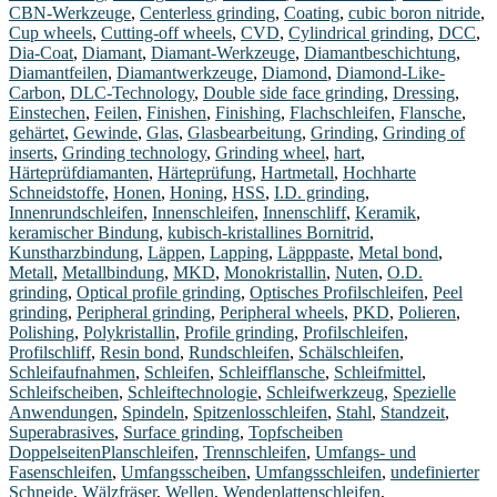
CBN-Werkzeuge
,
Centerless grinding
,
Coating
,
cubic boron nitride
,
Cup wheels
,
Cutting-off wheels
,
CVD
,
Cylindrical grinding
,
DCC
,
Dia-Coat
,
Diamant
,
Diamant-Werkzeuge
,
Diamantbeschichtung
,
Diamantfeilen
,
Diamantwerkzeuge
,
Diamond
,
Diamond-Like-
Carbon
,
DLC-Technology
,
Double side face grinding
,
Dressing
,
Einstechen
,
Feilen
,
Finishen
,
Finishing
,
Flachschleifen
,
Flansche
,
gehärtet
,
Gewinde
,
Glas
,
Glasbearbeitung
,
Grinding
,
Grinding of
inserts
,
Grinding technology
,
Grinding wheel
,
hart
,
Härteprüfdiamanten
,
Härteprüfung
,
Hartmetall
,
Hochharte
Schneidstoffe
,
Honen
,
Honing
,
HSS
,
I.D. grinding
,
Innenrundschleifen
,
Innenschleifen
,
Innenschliff
,
Keramik
,
keramischer Bindung
,
kubisch-kristallines Bornitrid
,
Kunstharzbindung
,
Läppen
,
Lapping
,
Läpppaste
,
Metal bond
,
Metall
,
Metallbindung
,
MKD
,
Monokristallin
,
Nuten
,
O.D.
grinding
,
Optical profile grinding
,
Optisches Profilschleifen
,
Peel
grinding
,
Peripheral grinding
,
Peripheral wheels
,
PKD
,
Polieren
,
Polishing
,
Polykristallin
,
Profile grinding
,
Profilschleifen
,
Profilschliff
,
Resin bond
,
Rundschleifen
,
Schälschleifen
,
Schleifaufnahmen
,
Schleifen
,
Schleifflansche
,
Schleifmittel
,
Schleifscheiben
,
Schleiftechnologie
,
Schleifwerkzeug
,
Spezielle
Anwendungen
,
Spindeln
,
Spitzenlosschleifen
,
Stahl
,
Standzeit
,
Superabrasives
,
Surface grinding
,
Topfscheiben
DoppelseitenPlanschleifen
,
Trennschleifen
,
Umfangs- und
Fasenschleifen
,
Umfangsscheiben
,
Umfangsschleifen
,
undefinierter
Schneide
,
Wälzfräser
,
Wellen
,
Wendeplattenschleifen
,