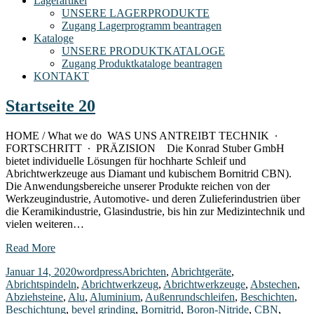
Lagerartikel
UNSERE LAGERPRODUKTE
Zugang Lagerprogramm beantragen
Kataloge
UNSERE PRODUKTKATALOGE
Zugang Produktkataloge beantragen
KONTAKT
Startseite 20
HOME / What we do WAS UNS ANTREIBT TECHNIK ∙
FORTSCHRITT ∙ PRÄZISION Die Konrad Stuber GmbH
bietet individuelle Lösungen für hochharte Schleif und
Abrichtwerkzeuge aus Diamant und kubischem Bornitrid CBN).
Die Anwendungsbereiche unserer Produkte reichen von der
Werkzeugindustrie, Automotive- und deren Zulieferindustrien über
die Keramikindustrie, Glasindustrie, bis hin zur Medizintechnik und
vielen weiteren…
Read More
Januar 14, 2020
wordpress
Abrichten
,
Abrichtgeräte
,
Abrichtspindeln
,
Abrichtwerkzeug
,
Abrichtwerkzeuge
,
Abstechen
,
Abziehsteine
,
Alu
,
Aluminium
,
Außenrundschleifen
,
Beschichten
,
Beschichtung
,
bevel grinding
,
Bornitrid
,
Boron-Nitride
,
CBN
,