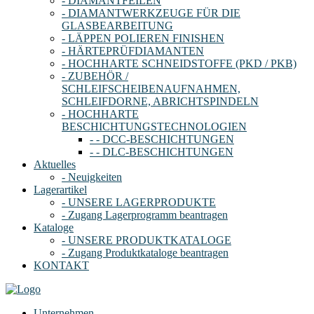
- DIAMANTFEILEN
- DIAMANTWERKZEUGE FÜR DIE
GLASBEARBEITUNG
- LÄPPEN POLIEREN FINISHEN
- HÄRTEPRÜFDIAMANTEN
- HOCHHARTE SCHNEIDSTOFFE (PKD / PKB)
- ZUBEHÖR /
SCHLEIFSCHEIBENAUFNAHMEN,
SCHLEIFDORNE, ABRICHTSPINDELN
- HOCHHARTE
BESCHICHTUNGSTECHNOLOGIEN
- - DCC-BESCHICHTUNGEN
- - DLC-BESCHICHTUNGEN
Aktuelles
- Neuigkeiten
Lagerartikel
- UNSERE LAGERPRODUKTE
- Zugang Lagerprogramm beantragen
Kataloge
- UNSERE PRODUKTKATALOGE
- Zugang Produktkataloge beantragen
KONTAKT
Unternehmen