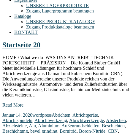
Lagerartikel
UNSERE LAGERPRODUKTE
Zugang Lagerprogramm beantragen
Kataloge
UNSERE PRODUKTKATALOGE
Zugang Produktkataloge beantragen
KONTAKT
Startseite 20
HOME / What we do WAS UNS ANTREIBT TECHNIK ∙
FORTSCHRITT ∙ PRÄZISION Die Konrad Stuber GmbH
bietet individuelle Lösungen für hochharte Schleif und
Abrichtwerkzeuge aus Diamant und kubischem Bornitrid CBN).
Die Anwendungsbereiche unserer Produkte reichen von der
Werkzeugindustrie, Automotive- und deren Zulieferindustrien über
die Keramikindustrie, Glasindustrie, bis hin zur Medizintechnik und
vielen weiteren…
Read More
Januar 14, 2020
wordpress
Abrichten
,
Abrichtgeräte
,
Abrichtspindeln
,
Abrichtwerkzeug
,
Abrichtwerkzeuge
,
Abstechen
,
Abziehsteine
,
Alu
,
Aluminium
,
Außenrundschleifen
,
Beschichten
,
Beschichtung
,
bevel grinding
,
Bornitrid
,
Boron-Nitride
,
CBN
,