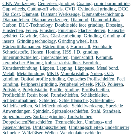
CBN-Werkzeuge
,
Centerless grinding
,
Coating
,
cubic boron nitride
,
Cup wheels
,
Cutting-off wheels
,
CVD
,
Cylindrical grinding
,
DCC
,
Dia-Coat
,
Diamant
,
Diamant-Werkzeuge
,
Diamantbeschichtung
,
Diamantfeilen
,
Diamantwerkzeuge
,
Diamond
,
Diamond-Like-
Carbon
,
DLC-Technology
,
Double side face grinding
,
Dressing
,
Einstechen
,
Feilen
,
Finishen
,
Finishing
,
Flachschleifen
,
Flansche
,
gehärtet
,
Gewinde
,
Glas
,
Glasbearbeitung
,
Grinding
,
Grinding of
inserts
,
Grinding technology
,
Grinding wheel
,
hart
,
Härteprüfdiamanten
,
Härteprüfung
,
Hartmetall
,
Hochharte
Schneidstoffe
,
Honen
,
Honing
,
HSS
,
I.D. grinding
,
Innenrundschleifen
,
Innenschleifen
,
Innenschliff
,
Keramik
,
keramischer Bindung
,
kubisch-kristallines Bornitrid
,
Kunstharzbindung
,
Läppen
,
Lapping
,
Läpppaste
,
Metal bond
,
Metall
,
Metallbindung
,
MKD
,
Monokristallin
,
Nuten
,
O.D.
grinding
,
Optical profile grinding
,
Optisches Profilschleifen
,
Peel
grinding
,
Peripheral grinding
,
Peripheral wheels
,
PKD
,
Polieren
,
Polishing
,
Polykristallin
,
Profile grinding
,
Profilschleifen
,
Profilschliff
,
Resin bond
,
Rundschleifen
,
Schälschleifen
,
Schleifaufnahmen
,
Schleifen
,
Schleifflansche
,
Schleifmittel
,
Schleifscheiben
,
Schleiftechnologie
,
Schleifwerkzeug
,
Spezielle
Anwendungen
,
Spindeln
,
Spitzenlosschleifen
,
Stahl
,
Standzeit
,
Superabrasives
,
Surface grinding
,
Topfscheiben
DoppelseitenPlanschleifen
,
Trennschleifen
,
Umfangs- und
Fasenschleifen
,
Umfangsscheiben
,
Umfangsschleifen
,
undefinierter
Schneide
,
Wälzfräser
,
Wellen
,
Wendeplattenschleifen
,