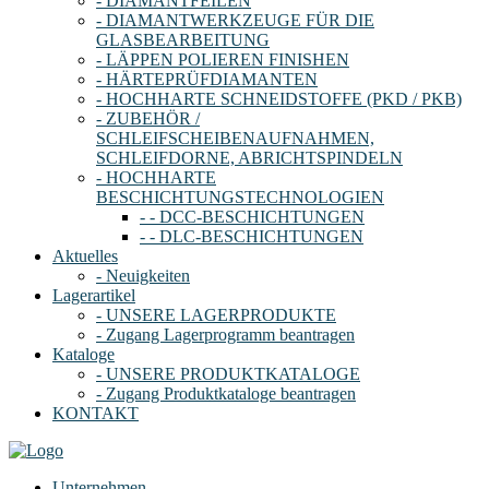
- DIAMANTFEILEN
- DIAMANTWERKZEUGE FÜR DIE
GLASBEARBEITUNG
- LÄPPEN POLIEREN FINISHEN
- HÄRTEPRÜFDIAMANTEN
- HOCHHARTE SCHNEIDSTOFFE (PKD / PKB)
- ZUBEHÖR /
SCHLEIFSCHEIBENAUFNAHMEN,
SCHLEIFDORNE, ABRICHTSPINDELN
- HOCHHARTE
BESCHICHTUNGSTECHNOLOGIEN
- - DCC-BESCHICHTUNGEN
- - DLC-BESCHICHTUNGEN
Aktuelles
- Neuigkeiten
Lagerartikel
- UNSERE LAGERPRODUKTE
- Zugang Lagerprogramm beantragen
Kataloge
- UNSERE PRODUKTKATALOGE
- Zugang Produktkataloge beantragen
KONTAKT
Unternehmen