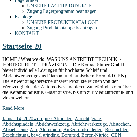
Lagerartikel
UNSERE LAGERPRODUKTE
Zugang Lagerprogramm beantragen
Kataloge
UNSERE PRODUKTKATALOGE
Zugang Produktkataloge beantragen
KONTAKT
Startseite 20
HOME / What we do WAS UNS ANTREIBT TECHNIK ∙
FORTSCHRITT ∙ PRÄZISION Die Konrad Stuber GmbH
bietet individuelle Lösungen für hochharte Schleif und
Abrichtwerkzeuge aus Diamant und kubischem Bornitrid CBN).
Die Anwendungsbereiche unserer Produkte reichen von der
Werkzeugindustrie, Automotive- und deren Zulieferindustrien über
die Keramikindustrie, Glasindustrie, bis hin zur Medizintechnik und
vielen weiteren…
Read More
Januar 14, 2020
wordpress
Abrichten
,
Abrichtgeräte
,
Abrichtspindeln
,
Abrichtwerkzeug
,
Abrichtwerkzeuge
,
Abstechen
,
Abziehsteine
,
Alu
,
Aluminium
,
Außenrundschleifen
,
Beschichten
,
Beschichtung
,
bevel grinding
,
Bornitrid
,
Boron-Nitride
,
CBN
,