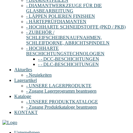
- DIAMANTFEILEN
- DIAMANTWERKZEUGE FÜR DIE
GLASBEARBEITUNG
- LÄPPEN POLIEREN FINISHEN
- HÄRTEPRÜFDIAMANTEN
- HOCHHARTE SCHNEIDSTOFFE (PKD / PKB)
- ZUBEHÖR /
SCHLEIFSCHEIBENAUFNAHMEN,
SCHLEIFDORNE, ABRICHTSPINDELN
- HOCHHARTE
BESCHICHTUNGSTECHNOLOGIEN
- - DCC-BESCHICHTUNGEN
- - DLC-BESCHICHTUNGEN
Aktuelles
- Neuigkeiten
Lagerartikel
- UNSERE LAGERPRODUKTE
- Zugang Lagerprogramm beantragen
Kataloge
- UNSERE PRODUKTKATALOGE
- Zugang Produktkataloge beantragen
KONTAKT
Unternehmen