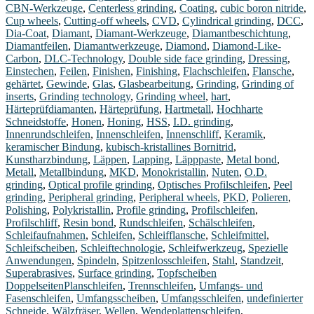
CBN-Werkzeuge
,
Centerless grinding
,
Coating
,
cubic boron nitride
,
Cup wheels
,
Cutting-off wheels
,
CVD
,
Cylindrical grinding
,
DCC
,
Dia-Coat
,
Diamant
,
Diamant-Werkzeuge
,
Diamantbeschichtung
,
Diamantfeilen
,
Diamantwerkzeuge
,
Diamond
,
Diamond-Like-
Carbon
,
DLC-Technology
,
Double side face grinding
,
Dressing
,
Einstechen
,
Feilen
,
Finishen
,
Finishing
,
Flachschleifen
,
Flansche
,
gehärtet
,
Gewinde
,
Glas
,
Glasbearbeitung
,
Grinding
,
Grinding of
inserts
,
Grinding technology
,
Grinding wheel
,
hart
,
Härteprüfdiamanten
,
Härteprüfung
,
Hartmetall
,
Hochharte
Schneidstoffe
,
Honen
,
Honing
,
HSS
,
I.D. grinding
,
Innenrundschleifen
,
Innenschleifen
,
Innenschliff
,
Keramik
,
keramischer Bindung
,
kubisch-kristallines Bornitrid
,
Kunstharzbindung
,
Läppen
,
Lapping
,
Läpppaste
,
Metal bond
,
Metall
,
Metallbindung
,
MKD
,
Monokristallin
,
Nuten
,
O.D.
grinding
,
Optical profile grinding
,
Optisches Profilschleifen
,
Peel
grinding
,
Peripheral grinding
,
Peripheral wheels
,
PKD
,
Polieren
,
Polishing
,
Polykristallin
,
Profile grinding
,
Profilschleifen
,
Profilschliff
,
Resin bond
,
Rundschleifen
,
Schälschleifen
,
Schleifaufnahmen
,
Schleifen
,
Schleifflansche
,
Schleifmittel
,
Schleifscheiben
,
Schleiftechnologie
,
Schleifwerkzeug
,
Spezielle
Anwendungen
,
Spindeln
,
Spitzenlosschleifen
,
Stahl
,
Standzeit
,
Superabrasives
,
Surface grinding
,
Topfscheiben
DoppelseitenPlanschleifen
,
Trennschleifen
,
Umfangs- und
Fasenschleifen
,
Umfangsscheiben
,
Umfangsschleifen
,
undefinierter
Schneide
,
Wälzfräser
,
Wellen
,
Wendeplattenschleifen
,